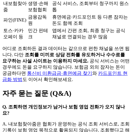
내보험찾아
생명·손해
공식 서비스, 조회부터 청구까지 원스
줌
보험협회
톱
금융감독
휴면예금·카드포인트 등 다른 잠자는
파인(FINE)
원
돈도 함께 조회
토스·카카
민간 핀테
앱에서 간편 조회, 최종 청구는 공식
오페이 등
크
채널로 연결되는 경우 많음
어디로 조회하든 결과 데이터는 같으므로 편한 채널을 쓰면 됩
니다. 다만
조회를 미끼로 상담 전화를 유도하거나 수수료를
요구하는 사설 사이트는 이용하지 마세요.
공식 서비스는 어떤
경우에도 돈을 요구하지 않습니다. 보험금 외의 잠자는 돈이
궁금하다면
통신비 미환급금·휴면예금 찾기
와
카드포인트 현
금화 방법
도 이어서 확인해보세요.
자주 묻는 질문 (Q&A)
Q.
조회하면 개인정보가 남거나 보험 영업 전화가 오지 않나
요?
A.
내보험찾아줌은 협회가 운영하는 공식 조회 서비스로, 조회
기록이 보험 영업 목적으로 활용되지 않습니다. 조회했다고 해