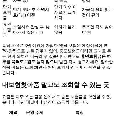
금
자금 등)
속 붙음
방법
만기
만기 이후 이
만기 도래 후 소멸시
가급적 빨리 찾는
보험
자율이 크게
효(3년) 이전
것이 유리
금
하락
휴면
소멸시효 완성 후 찾
이자가 붙지
무조건 즉시 찾아
보험
아가지 않은 상태
않음
야 함
금
특히 2001년 3월 이전에 가입한 옛날 보험은 예정이율이 연
7% 안팎으로 높은 경우가 있어, 중도보험금이라면 그대로 두
는 편이 오히려 이득일 수 있습니다. 반대로
휴면보험금은 하
루를 묵혀도 1원도 늘지 않으니
발견 즉시 청구하세요. 정확한
적용 이율은 조회 화면과 해당 보험사 안내에서 확인할 수 있
습니다.
내보험찾아줌 말고도 조회할 수 있는 곳
요즘은 자주 쓰는 금융 앱에서도 숨은 보험금을 확인할 수 있
습니다. 다만 채널마다 성격이 조금씩 다릅니다.
채널
운영 주체
특징