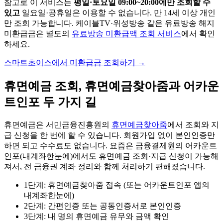
참고로 이 서비스는
평일·토요일 09:00~20:00에만 조회할 수
있고
일요일·공휴일은 이용할 수 없습니다. 만 14세 이상 개인
만 조회 가능합니다. 케이블TV·위성방송 같은 유료방송 해지
미환급금은 별도의
유료방송 미환급액 조회 서비스
에서 확인
하세요.
스마트초이스에서 미환급금 조회하기
→
휴면예금 조회, 휴면예금찾아줌과 어카운
트인포 두 가지 길
휴면예금은 서민금융진흥원의
휴면예금찾아줌
에서 조회와 지
급 신청을 한 번에 할 수 있습니다. 회원가입 없이 본인인증만
하면 되고 수수료도 없습니다. 요즘은 금융결제원의 어카운트
인포(내계좌한눈에)에서도 휴면예금 조회·지급 신청이 가능해
져서, 전 금융권 계좌 정리와 함께 처리하기 편해졌습니다.
1단계: 휴면예금찾아줌 접속 (또는 어카운트인포 앱의
내계좌한눈에)
2단계: 간편인증 또는 공동인증서로 본인인증
3단계: 내 명의 휴면예금 유무와 금액 확인