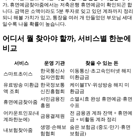
가, 휴면예금찾아줌에서는 저축은행 휴면예금이 확인되곤 합
니다. 금액은 소액이라도 5분 투자로 잊고 있던 계좌까지 정리
되니 해볼 가치가 있고, 통장을 여러 개 만들었던 부모님 세대
일수록 나올 확률이 높습니다.
어디서 뭘 찾아야 할까, 서비스별 한눈에
비교
서비스
운영 기관
찾을 수 있는 돈
한국통신사
이동통신·초고속인터넷 해지
스마트초이스
업자연합회
미환급금
유료방송 미환급
한국정보통
케이블TV·위성방송 해지 미
액 조회
신진흥협회
환급금
서민금융진
소멸시효 완성 휴면예금·휴면
휴면예금찾아줌
흥원
수표
어카운트인포(내
전 금융권 계좌 잔액 + 휴면예
금융결제원
계좌한눈에)
금 + 비활동 계좌 정리
생명·손해보
숨은 보험금 (중도·만기·휴면
내보험찾아줌
험협회
보험금)