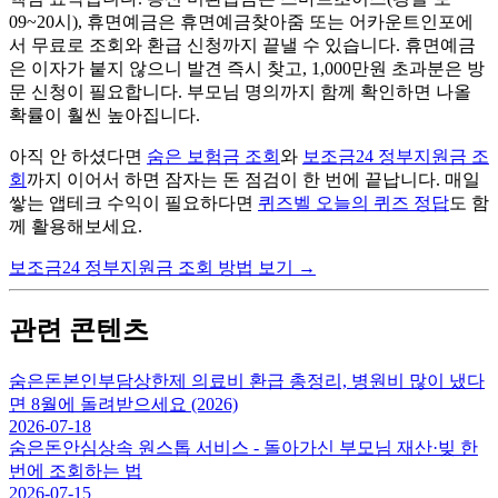
09~20시), 휴면예금은 휴면예금찾아줌 또는 어카운트인포에
서 무료로 조회와 환급 신청까지 끝낼 수 있습니다. 휴면예금
은 이자가 붙지 않으니 발견 즉시 찾고, 1,000만원 초과분은 방
문 신청이 필요합니다. 부모님 명의까지 함께 확인하면 나올
확률이 훨씬 높아집니다.
아직 안 하셨다면
숨은 보험금 조회
와
보조금24 정부지원금 조
회
까지 이어서 하면 잠자는 돈 점검이 한 번에 끝납니다. 매일
쌓는 앱테크 수익이 필요하다면
퀴즈벨 오늘의 퀴즈 정답
도 함
께 활용해보세요.
보조금24 정부지원금 조회 방법 보기
→
관련 콘텐츠
숨은돈
본인부담상한제 의료비 환급 총정리, 병원비 많이 냈다
면 8월에 돌려받으세요 (2026)
2026-07-18
숨은돈
안심상속 원스톱 서비스 - 돌아가신 부모님 재산·빚 한
번에 조회하는 법
2026-07-15