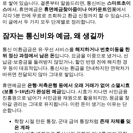
로 쌓여 있습니다. 결론부터 말씀드리면, 통신비는
스마트초이
스
에서, 휴면예금은
휴면예금찾아줌이나 어카운트인포
에서
각각 5분 안에 무료로 조회하고 환급 신청까지 할 수 있습니다.
이 글에서 두 가지 모두 단계별로 정리합니다.
잠자는 통신비와 예금, 왜 생길까
통신 미환급금은 유·무선 서비스를
해지하거나 번호이동을 한
뒤 정산 과정에서 남은 돈
입니다. 요금을 이중으로 냈거나, 선
납금·보증금을 돌려받지 않았거나, 할인 반영 전에 해지한 경
우 등이 대표적입니다. 통신사는 환급을 안내하지만 연락처가
바뀌면 전달되지 않아 그대로 쌓입니다.
휴면예금은
은행·저축은행 등에서 오래 거래가 없어 소멸시효
(보통 5~10년)가 완성된 예금
입니다. 시효가 지나면 서민금융
진흥원으로 넘어가 서민금융 재원으로 활용되지만, 원금을 찾
아갈 권리는 그대로 유지됩니다. 이런 돈이 생기는 이유는 단
순합니다.
학창 시절 만든 통장, 군대 급여 통장처럼
존재 자체를 잊
은 계좌