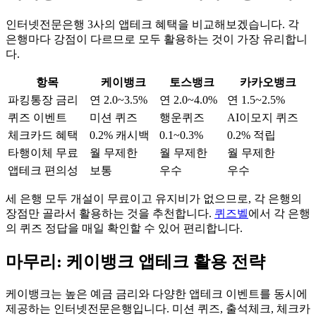
인터넷전문은행 3사의 앱테크 혜택을 비교해보겠습니다. 각
은행마다 강점이 다르므로 모두 활용하는 것이 가장 유리합니
다.
항목
케이뱅크
토스뱅크
카카오뱅크
파킹통장 금리
연 2.0~3.5%
연 2.0~4.0%
연 1.5~2.5%
퀴즈 이벤트
미션 퀴즈
행운퀴즈
AI이모지 퀴즈
체크카드 혜택
0.2% 캐시백
0.1~0.3%
0.2% 적립
타행이체 무료
월 무제한
월 무제한
월 무제한
앱테크 편의성
보통
우수
우수
세 은행 모두 개설이 무료이고 유지비가 없으므로, 각 은행의
장점만 골라서 활용하는 것을 추천합니다.
퀴즈벨
에서 각 은행
의 퀴즈 정답을 매일 확인할 수 있어 편리합니다.
마무리: 케이뱅크 앱테크 활용 전략
케이뱅크는 높은 예금 금리와 다양한 앱테크 이벤트를 동시에
제공하는 인터넷전문은행입니다. 미션 퀴즈, 출석체크, 체크카