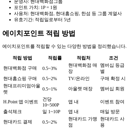
운영사: 현대백화점그룹
포인트 가치: 1P = 1원
사용처: 현대백화점, 현대홈쇼핑, 한섬 등 그룹 계열사
유효기간: 적립일로부터 5년
에이치포인트 적립 방법
에이치포인트를 적립할 수 있는 다양한 방법을 정리했습니다.
적립 방법
적립률
적립처
조건
현대백화점 매
멤버십 등급
현대백화점 구매
0.5~3%
장
별
현대홈쇼핑 구매
0.5~2%
TV/온라인
구매 확정 시
현대프리미엄아울
아울렛 매장
멤버십 회원
0.5~1%
렛
건당
H.Point 앱 이벤트
앱 내
이벤트 참여
10~500P
출석체크
일 1~10P
앱 내
매일 방문
현대카드 가맹
현대카드 사
현대카드 결제
0.5~2%
점
용