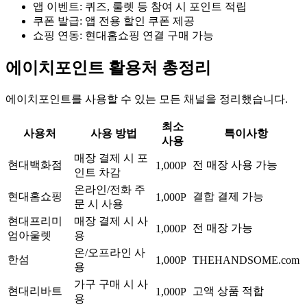
앱 이벤트: 퀴즈, 룰렛 등 참여 시 포인트 적립
쿠폰 발급: 앱 전용 할인 쿠폰 제공
쇼핑 연동: 현대홈쇼핑 연결 구매 가능
에이치포인트 활용처 총정리
에이치포인트를 사용할 수 있는 모든 채널을 정리했습니다.
최소
사용처
사용 방법
특이사항
사용
매장 결제 시 포
현대백화점
전 매장 사용 가능
1,000P
인트 차감
온라인/전화 주
현대홈쇼핑
결합 결제 가능
1,000P
문 시 사용
현대프리미
매장 결제 시 사
전 매장 가능
1,000P
엄아울렛
용
온/오프라인 사
한섬
1,000P
THEHANDSOME.com
용
가구 구매 시 사
현대리바트
고액 상품 적합
1,000P
용