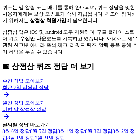
퀴즈는 앱 알림 또는 배너를 통해 안내되며, 퀴즈 정답을 맞힌
사용자에게는 보상 포인트가 즉시 지급됩니다. 퀴즈에 참여하
기 위해서는
삼쩜삼 회원가입
이 필요합니다.
삼쩜삼 앱은 iOS 및 Android 모두 지원하며, 구글 플레이 스토
어 기준
수십만 다운로드
를 기록하고 있습니다. 사용자는 세무
관련 신고뿐 아니라 출석 체크, 리워드 퀴즈, 알림 등을 통해 추
가 혜택을 누릴 수 있습니다.
📅
삼쩜삼
퀴즈
정답 더 보기
주간 정답 모아보기
최근 7일
삼쩜삼
정답
월간 정답 모아보기
이번 달
삼쩜삼
정답
날짜별 정답 바로가기
8월 6일
정답
8월 5일
정답
8월 4일
정답
8월 3일
정답
8월 2일
정
답
8월 1일
정답
7월 31일
정답