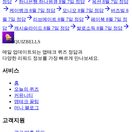
정답
하나은행 하나원큐
8월 7일
정답
옥션
8월 7일
정답
케이뱅크
8월 7일
정답
모니모
8월 7일
정답
버즈빌
8
월 7일
정답
리브메이트
8월 7일
정답
페이북
8월 7일
정
답
캐시슬라이드
8월 7일
정답
발로소득
8월 7일
정답
QUIZBELLS
매일 업데이트되는 앱테크 퀴즈 정답과
다양한 리워드 정보를 가장 빠르게 만나보세요.
서비스
홈
오늘의 퀴즈
커뮤니티
앱테크 꿀팁
머니 블로그
고객지원