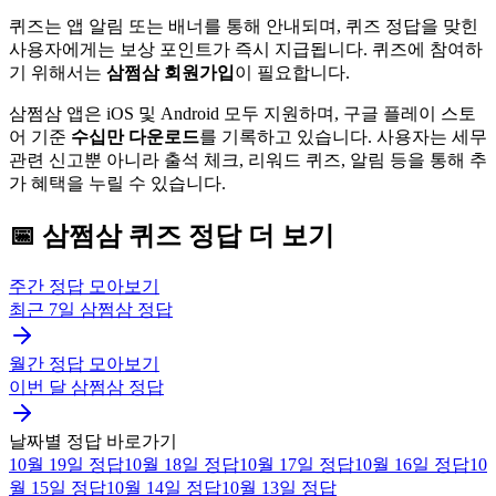
퀴즈는 앱 알림 또는 배너를 통해 안내되며, 퀴즈 정답을 맞힌
사용자에게는 보상 포인트가 즉시 지급됩니다. 퀴즈에 참여하
기 위해서는
삼쩜삼 회원가입
이 필요합니다.
삼쩜삼 앱은 iOS 및 Android 모두 지원하며, 구글 플레이 스토
어 기준
수십만 다운로드
를 기록하고 있습니다. 사용자는 세무
관련 신고뿐 아니라 출석 체크, 리워드 퀴즈, 알림 등을 통해 추
가 혜택을 누릴 수 있습니다.
📅
삼쩜삼
퀴즈
정답 더 보기
주간 정답 모아보기
최근 7일
삼쩜삼
정답
월간 정답 모아보기
이번 달
삼쩜삼
정답
날짜별 정답 바로가기
10월 19일
정답
10월 18일
정답
10월 17일
정답
10월 16일
정답
10
월 15일
정답
10월 14일
정답
10월 13일
정답