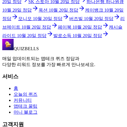
20일
정답
SK 스토아
10월 20일
정답
하나은행 하나원큐
10월 20일
정답
옥션
10월 20일
정답
케이뱅크
10월 20일
정답
모니모
10월 20일
정답
버즈빌
10월 20일
정답
리
브메이트
10월 20일
정답
페이북
10월 20일
정답
캐시슬
라이드
10월 20일
정답
발로소득
10월 20일
정답
QUIZBELLS
매일 업데이트되는 앱테크 퀴즈 정답과
다양한 리워드 정보를 가장 빠르게 만나보세요.
서비스
홈
오늘의 퀴즈
커뮤니티
앱테크 꿀팁
머니 블로그
고객지원