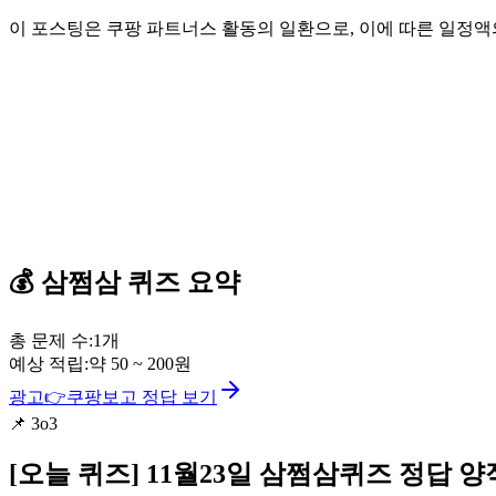
이 포스팅은 쿠팡 파트너스 활동의 일환으로, 이에 따른 일정
💰
삼쩜삼
퀴즈
요약
총 문제 수:
1
개
예상 적립:
약
50
~
200
원
광고
👉
쿠팡보고 정답 보기
📌
3o3
[오늘 퀴즈]
11월23일 삼쩜삼퀴즈 정답 