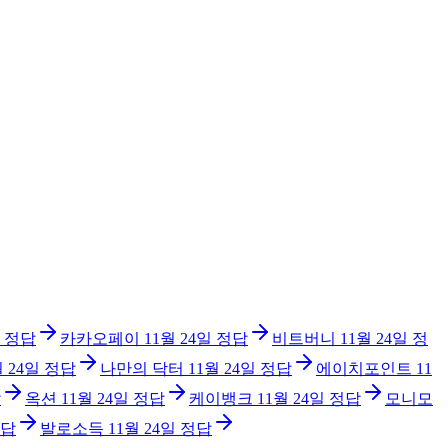
정답
카카오페이
11월 24일
정답
비트버니
11월 24일
정
월 24일
정답
나만의 닥터
11월 24일
정답
에이치포인트
11
답
옥션
11월 24일
정답
케이뱅크
11월 24일
정답
모니모
답
발로소득
11월 24일
정답