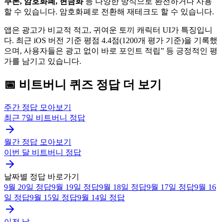
쿠폰, 암호화폐, 현금화
등 다양한 방식으로 환전하거나 사용
할 수 있습니다. 암호화폐로 전환해 재테크도 할 수 있습니다.
앱은 광고가 비교적 적고, 귀여운 토끼 캐릭터 UI가 특징입니
다. 최근 iOS 버전 기준 평점 4.4점(1200개 평가 기준)을 기록했
으며, 사용자들은 광고 없이 바로 포인트 적립” 등 긍정적인 평
가를 남기고 있습니다.
📅
비트버니
퀴즈
정답 더 보기
주간 정답 모아보기
최근 7일
비트버니
정답
월간 정답 모아보기
이번 달
비트버니
정답
날짜별 정답 바로가기
9월 20일
정답
9월 19일
정답
9월 18일
정답
9월 17일
정답
9월 16
일
정답
9월 15일
정답
9월 14일
정답
이전 날