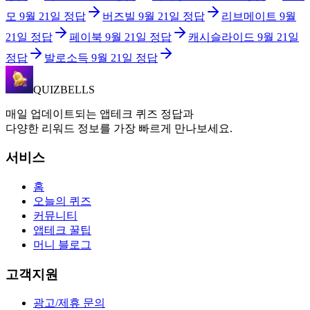
모
9월 21일
정답
버즈빌
9월 21일
정답
리브메이트
9월
21일
정답
페이북
9월 21일
정답
캐시슬라이드
9월 21일
정답
발로소득
9월 21일
정답
QUIZBELLS
매일 업데이트되는 앱테크 퀴즈 정답과
다양한 리워드 정보를 가장 빠르게 만나보세요.
서비스
홈
오늘의 퀴즈
커뮤니티
앱테크 꿀팁
머니 블로그
고객지원
광고/제휴 문의