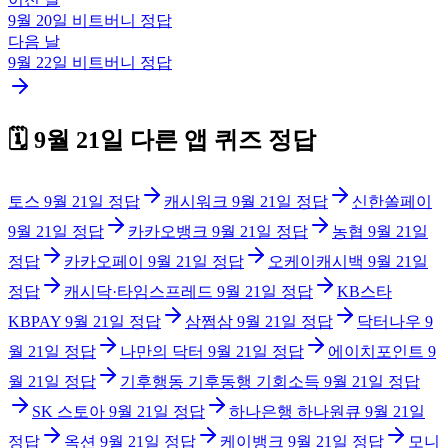
9월 20일
비트버니
정답
다음 날
9월 22일
비트버니
정답
🗓️
9월 21일
다른 앱 퀴즈 정답
토스
9월 21일
정답
캐시워크
9월 21일
정답
신한쏠페이
9월 21일
정답
카카오뱅크
9월 21일
정답
농협
9월 21일
정답
카카오페이
9월 21일
정답
오케이캐시백
9월 21일
정답
캐시닥·타임스프레드
9월 21일
정답
KB스타
KBPAY
9월 21일
정답
삼쩜삼
9월 21일
정답
닥터나우
9
월 21일
정답
나만의 닥터
9월 21일
정답
에이치포인트
9
월 21일
정답
기후행동 기후동행 기회소득
9월 21일
정답
SK 스토아
9월 21일
정답
하나은행 하나원큐
9월 21일
정답
옥션
9월 21일
정답
케이뱅크
9월 21일
정답
모니