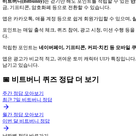
비트버니(Bitbunny)
는 걷기만 해도 포인트를 적립할 수 있는
만
금, 기프티콘, 암호화폐 등으로 전환할 수 있습니다.
앱은 카카오톡, 애플 계정 등으로 쉽게 회원가입할 수 있으며,
삼
포인트는 매일 출석 체크, 퀴즈 참여, 광고 시청, 미션 수행 등
다.
적립한 포인트는
네이버페이, 기프티콘, 커피·치킨 등 모바일 쿠
앱은 광고가 비교적 적고, 귀여운 토끼 캐릭터 UI가 특징입니다. 
남기고 있습니다.
📅
비트버니
퀴즈
정답 더 보기
주간 정답 모아보기
최근 7일
비트버니
정답
월간 정답 모아보기
이번 달
비트버니
정답
날짜별 정답 바로가기