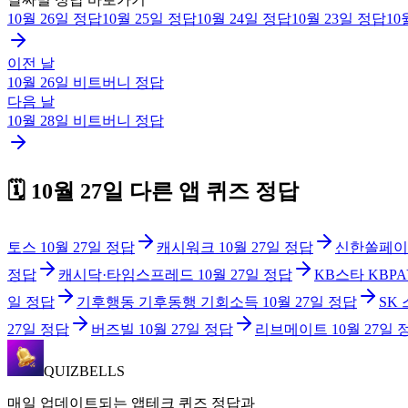
10월 26일
정답
10월 25일
정답
10월 24일
정답
10월 23일
정답
10
이전 날
10월 26일
비트버니
정답
다음 날
10월 28일
비트버니
정답
🗓️
10월 27일
다른 앱 퀴즈 정답
토스
10월 27일
정답
캐시워크
10월 27일
정답
신한쏠페이
정답
캐시닥·타임스프레드
10월 27일
정답
KB스타 KBPA
일
정답
기후행동 기후동행 기회소득
10월 27일
정답
SK
27일
정답
버즈빌
10월 27일
정답
리브메이트
10월 27일
QUIZBELLS
매일 업데이트되는 앱테크 퀴즈 정답과