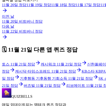
11월 20일
정답
11월 19일
정답
11월 18일
정답
11월 17일
정답
11
이전 날
11월 20일
비트버니
정답
다음 날
11월 22일
비트버니
정답
🗓️
11월 21일
다른 앱 퀴즈 정답
토스
11월 21일
정답
캐시워크
11월 21일
정답
신한쏠페이
정답
캐시닥·타임스프레드
11월 21일
정답
KB스타 KBPA
일
정답
기후행동 기후동행 기회소득
11월 21일
정답
SK
21일
정답
버즈빌
11월 21일
정답
리브메이트
11월 21일
QUIZBELLS
매일 업데이트되는 앱테크 퀴즈 정답과