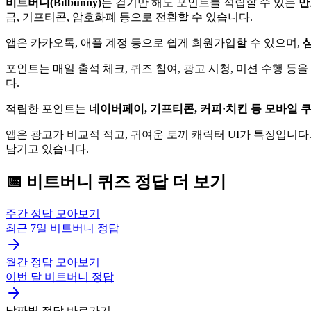
비트버니(Bitbunny)
는 걷기만 해도 포인트를 적립할 수 있는
만
금, 기프티콘, 암호화폐 등으로 전환할 수 있습니다.
앱은 카카오톡, 애플 계정 등으로 쉽게 회원가입할 수 있으며,
삼
포인트는 매일 출석 체크, 퀴즈 참여, 광고 시청, 미션 수행 등
다.
적립한 포인트는
네이버페이, 기프티콘, 커피·치킨 등 모바일 쿠
앱은 광고가 비교적 적고, 귀여운 토끼 캐릭터 UI가 특징입니다. 
남기고 있습니다.
📅
비트버니
퀴즈
정답 더 보기
주간 정답 모아보기
최근 7일
비트버니
정답
월간 정답 모아보기
이번 달
비트버니
정답
날짜별 정답 바로가기