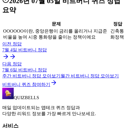
2026년 07월 05일
비트버니 퀴즈
정답
요약
문제
정답
OOOOOO이란, 중앙은행이 금리를 올리거나 지급준
긴축통
비율을 높여 시중 통화량을 줄이는 정책이에요
화정책
이전 정답
7월 4일
비트버니
정답
다음 정답
7월 6일
비트버니
정답
주간
비트버니
정답 모아보기
월간
비트버니
정답 모아보기
비트버니 퀴즈 참여하기
QUIZBELLS
매일 업데이트되는 앱테크 퀴즈 정답과
다양한 리워드 정보를 가장 빠르게 만나보세요.
서비스