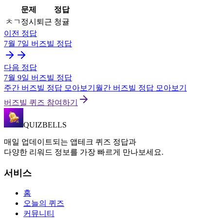
문제
정답
ㅊㄱ정시퇴근
청귤
이전 정답
7월 7일
버즈빌
정답
다음 정답
7월 9일
버즈빌
정답
주간
버즈빌
정답 모아보기
월간
버즈빌
정답 모아보기
버즈빌 퀴즈 참여하기
QUIZBELLS
매일 업데이트되는 앱테크 퀴즈 정답과
다양한 리워드 정보를 가장 빠르게 만나보세요.
서비스
홈
오늘의 퀴즈
커뮤니티