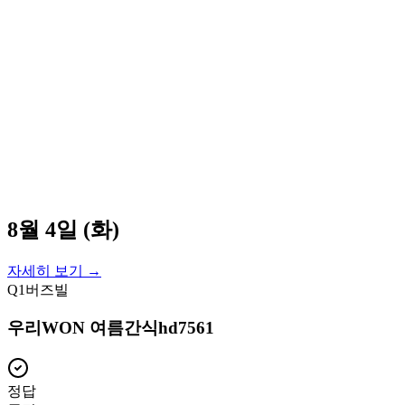
8월 4일 (화)
자세히 보기 →
Q
1
버즈빌
우리WON 여름간식hd7561
정답