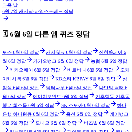
다음 날
6월 7일
캐시닥·타임스프레드
정답
🗓️
6월 6일
다른 앱 퀴즈 정답
토스
6월 6일
정답
캐시워크
6월 6일
정답
신한쏠페이
6
월 6일
정답
카카오뱅크
6월 6일
정답
농협
6월 6일
정답
카카오페이
6월 6일
정답
비트버니
6월 6일
정답
오케
이캐시백
6월 6일
정답
KB스타 KBPAY
6월 6일
정답
삼
쩜삼
6월 6일
정답
닥터나우
6월 6일
정답
나만의 닥터
6
월 6일
정답
에이치포인트
6월 6일
정답
기후행동 기후동
행 기회소득
6월 6일
정답
SK 스토아
6월 6일
정답
하나
은행 하나원큐
6월 6일
정답
옥션
6월 6일
정답
케이뱅크
6월 6일
정답
모니모
6월 6일
정답
버즈빌
6월 6일
정답
리브메이트
6월 6일
정답
페이북
6월 6일
정답
캐시슬