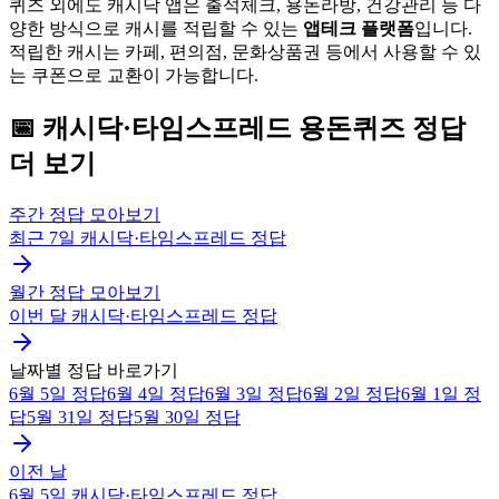
퀴즈 외에도 캐시닥 앱은 출석체크, 용돈라방, 건강관리 등 다
양한 방식으로 캐시를 적립할 수 있는
앱테크 플랫폼
입니다.
적립한 캐시는 카페, 편의점, 문화상품권 등에서 사용할 수 있
는 쿠폰으로 교환이 가능합니다.
📅
캐시닥·타임스프레드
용돈퀴즈
정답
더 보기
주간 정답 모아보기
최근 7일
캐시닥·타임스프레드
정답
월간 정답 모아보기
이번 달
캐시닥·타임스프레드
정답
날짜별 정답 바로가기
6월 5일
정답
6월 4일
정답
6월 3일
정답
6월 2일
정답
6월 1일
정
답
5월 31일
정답
5월 30일
정답
이전 날
6월 5일
캐시닥·타임스프레드
정답