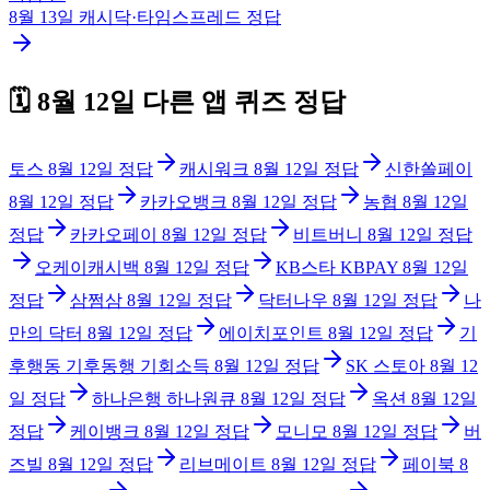
8월 13일
캐시닥·타임스프레드
정답
🗓️
8월 12일
다른 앱 퀴즈 정답
토스
8월 12일
정답
캐시워크
8월 12일
정답
신한쏠페이
8월 12일
정답
카카오뱅크
8월 12일
정답
농협
8월 12일
정답
카카오페이
8월 12일
정답
비트버니
8월 12일
정답
오케이캐시백
8월 12일
정답
KB스타 KBPAY
8월 12일
정답
삼쩜삼
8월 12일
정답
닥터나우
8월 12일
정답
나
만의 닥터
8월 12일
정답
에이치포인트
8월 12일
정답
기
후행동 기후동행 기회소득
8월 12일
정답
SK 스토아
8월 12
일
정답
하나은행 하나원큐
8월 12일
정답
옥션
8월 12일
정답
케이뱅크
8월 12일
정답
모니모
8월 12일
정답
버
즈빌
8월 12일
정답
리브메이트
8월 12일
정답
페이북
8