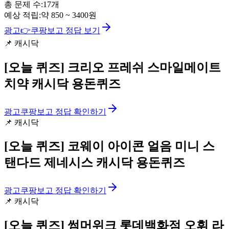
총 문제 수:
17
개
예상 적립:
약
850
~
3400
원
광고
👉
쿠팡보고 정답 보기
📌
캐시닥
[오늘 퀴즈]
크리오 프레쉬 스마일메이트
치약 캐시닥 용돈퀴즈
광고
쿠팡보고 정답 확인하기
📌
캐시닥
[오늘 퀴즈]
코웨이 아이콘 얼음 미니 스
탠다드 제네시스 캐시닥 용돈퀴즈
광고
쿠팡보고 정답 확인하기
📌
캐시닥
[오늘 퀴즈]
썸머위크 롯데백화점 오휘 라