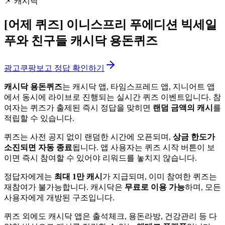
📌
캐시닥
[어제 퀴즈]
이니스프리 푸에디션 빅세일
푸와 친구들 캐시닥 용돈퀴즈
광고
쿠팡보고 정답 확인하기
캐시닥 용돈퀴즈
는 캐시닥 앱, 타임스프레드 앱, 지니어트 앱
에서 동시에 라이브로 진행되는 실시간 퀴즈 이벤트입니다. 참
여자는 퀴즈가 출제된 즉시 정답을 맞히면
랜덤 금액의 캐시
를
적립할 수 있습니다.
퀴즈는 사전 공지 없이 랜덤한 시간에 오픈되며,
상금 한도가
소진되면 자동 종료
됩니다. 앱 사용자는 퀴즈 시작 버튼이 보
이면 즉시 참여할 수 있어야 리워드를 놓치지 않습니다.
정답자에게는
최대 1만 캐시
가 지급되며, 이미 참여한 퀴즈는
재참여가 불가능합니다. 캐시닥은
무료로 이용 가능
하며, 모든
사용자에게 개방된 구조입니다.
퀴즈 외에도 캐시닥 앱은 출석체크, 용돈라방, 건강관리 등 다