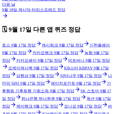
다음 날
9월 18일
캐시닥·타임스프레드
정답
🗓️
9월 17일
다른 앱 퀴즈 정답
토스
9월 17일
정답
캐시워크
9월 17일
정답
신한쏠페이
9월 17일
정답
카카오뱅크
9월 17일
정답
농협
9월 17일
정답
카카오페이
9월 17일
정답
비트버니
9월 17일
정답
오케이캐시백
9월 17일
정답
KB스타 KBPAY
9월 17일
정답
삼쩜삼
9월 17일
정답
닥터나우
9월 17일
정답
나
만의 닥터
9월 17일
정답
에이치포인트
9월 17일
정답
기
후행동 기후동행 기회소득
9월 17일
정답
SK 스토아
9월 17
일
정답
하나은행 하나원큐
9월 17일
정답
옥션
9월 17일
정답
케이뱅크
9월 17일
정답
모니모
9월 17일
정답
버
즈빌
9월 17일
정답
리브메이트
9월 17일
정답
페이북
9