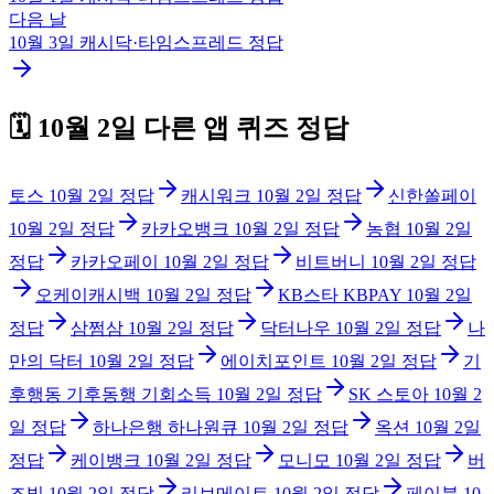
다음 날
10월 3일
캐시닥·타임스프레드
정답
🗓️
10월 2일
다른 앱 퀴즈 정답
토스
10월 2일
정답
캐시워크
10월 2일
정답
신한쏠페이
10월 2일
정답
카카오뱅크
10월 2일
정답
농협
10월 2일
정답
카카오페이
10월 2일
정답
비트버니
10월 2일
정답
오케이캐시백
10월 2일
정답
KB스타 KBPAY
10월 2일
정답
삼쩜삼
10월 2일
정답
닥터나우
10월 2일
정답
나
만의 닥터
10월 2일
정답
에이치포인트
10월 2일
정답
기
후행동 기후동행 기회소득
10월 2일
정답
SK 스토아
10월 2
일
정답
하나은행 하나원큐
10월 2일
정답
옥션
10월 2일
정답
케이뱅크
10월 2일
정답
모니모
10월 2일
정답
버
즈빌
10월 2일
정답
리브메이트
10월 2일
정답
페이북
10