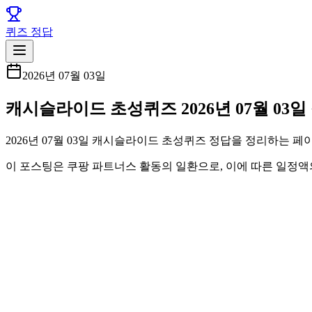
퀴즈 정답
2026년 07월 03일
캐시슬라이드 초성퀴즈 2026년 07월 03
2026년 07월 03일 캐시슬라이드 초성퀴즈 정답을 정리하는 
이 포스팅은 쿠팡 파트너스 활동의 일환으로, 이에 따른 일정