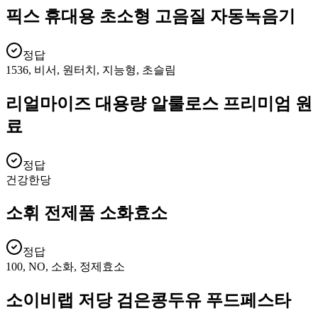
픽스 휴대용 초소형 고음질 자동녹음기
정답
1536, 비서, 원터치, 지능형, 초슬림
리얼마이즈 대용량 알룰로스 프리미엄 원
료
정답
건강한당
소휘 전제품 소화효소
정답
100, NO, 소화, 정제효소
소이비랩 저당 검은콩두유 푸드페스타