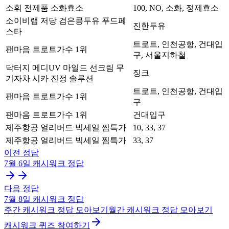
소휘 전제품 소화효소
100, NO, 소화, 정제효소
소이비랩 저당 검은콩두유 푸드페
진한두유
스타
트로트, 인천공항, 건대입
팬마음 트로트가수 1위
구, 서울지하철
닥터지 메디UV 마일드 선크림 무
징크
기자차 시카 진정 솔루션
트로트, 인천공항, 건대입
팬마음 트로트가수 1위
구
팬마음 트로트가수 1위
건대입구
제주항공 얼리버드 빅세일 찜특가
10, 33, 37
제주항공 얼리버드 빅세일 찜특가
33, 37
이전 정답
7월 6일
캐시워크
정답
다음 정답
7월 8일
캐시워크
정답
주간
캐시워크
정답 모아보기
월간
캐시워크
정답 모아보기
캐시워크 퀴즈 참여하기