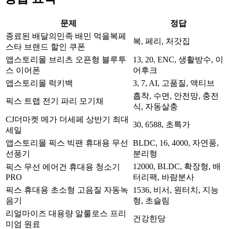
문제
정답
종료된 배달의민족 배민 먹을복페
복, 페리, 처갓집
스타 브랜드 할인 쿠폰
앱스토리몰 브리츠 오픈형 블루투
13, 20, ENC, 생활방수, 이
스 이어폰
어후크
앱스토리몰 럭키백
3, 7, AI, 고품질, 액티브
흡착, 수면, 안전망, 충전
픽스 트랩 전기 파리 모기채
식, 자동살충
CJ더마켓 메가 더세페 상반기 최대
30, 6588, 초특가
세일
앱스토리몰 픽스 빅팬 휴대용 무선
BLDC, 16, 4000, 자연풍,
선풍기
분리형
12000, BLDC, 확장형, 배
픽스 무선 에어건 휴대용 청소기
PRO
터리팩, 바람분사
픽스 휴대용 초소형 고음질 자동녹
1536, 비서, 원터치, 지능
음기
형, 초슬림
리얼마이즈 대용량 알룰로스 프리
건강한당
미엄 원료