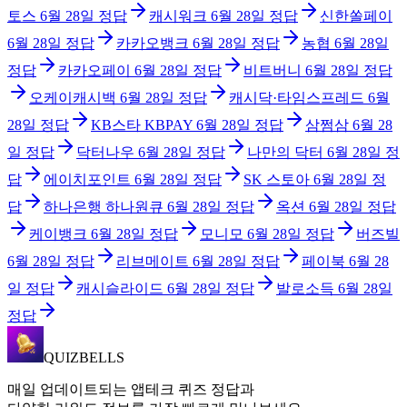
토스
6월 28일
정답
캐시워크
6월 28일
정답
신한쏠페이
6월 28일
정답
카카오뱅크
6월 28일
정답
농협
6월 28일
정답
카카오페이
6월 28일
정답
비트버니
6월 28일
정답
오케이캐시백
6월 28일
정답
캐시닥·타임스프레드
6월
28일
정답
KB스타 KBPAY
6월 28일
정답
삼쩜삼
6월 28
일
정답
닥터나우
6월 28일
정답
나만의 닥터
6월 28일
정
답
에이치포인트
6월 28일
정답
SK 스토아
6월 28일
정
답
하나은행 하나원큐
6월 28일
정답
옥션
6월 28일
정답
케이뱅크
6월 28일
정답
모니모
6월 28일
정답
버즈빌
6월 28일
정답
리브메이트
6월 28일
정답
페이북
6월 28
일
정답
캐시슬라이드
6월 28일
정답
발로소득
6월 28일
정답
QUIZBELLS
매일 업데이트되는 앱테크 퀴즈 정답과