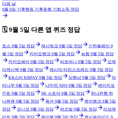
다음 날
9월 6일
기후행동 기후동행 기회소득
정답
🗓️
9월 5일
다른 앱 퀴즈 정답
토스
9월 5일
정답
캐시워크
9월 5일
정답
신한쏠페이
9
월 5일
정답
카카오뱅크
9월 5일
정답
농협
9월 5일
정답
카카오페이
9월 5일
정답
비트버니
9월 5일
정답
오케
이캐시백
9월 5일
정답
캐시닥·타임스프레드
9월 5일
정답
KB스타 KBPAY
9월 5일
정답
삼쩜삼
9월 5일
정답
닥
터나우
9월 5일
정답
나만의 닥터
9월 5일
정답
에이치포
인트
9월 5일
정답
SK 스토아
9월 5일
정답
하나은행 하
나원큐
9월 5일
정답
옥션
9월 5일
정답
케이뱅크
9월 5일
정답
모니모
9월 5일
정답
버즈빌
9월 5일
정답
리브메
이트
9월 5일
정답
페이북
9월 5일
정답
캐시슬라이드
9