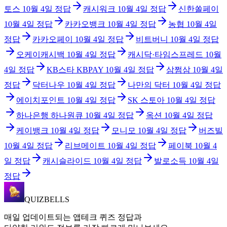
토스
10월 4일
정답
캐시워크
10월 4일
정답
신한쏠페이
10월 4일
정답
카카오뱅크
10월 4일
정답
농협
10월 4일
정답
카카오페이
10월 4일
정답
비트버니
10월 4일
정답
오케이캐시백
10월 4일
정답
캐시닥·타임스프레드
10월
4일
정답
KB스타 KBPAY
10월 4일
정답
삼쩜삼
10월 4일
정답
닥터나우
10월 4일
정답
나만의 닥터
10월 4일
정답
에이치포인트
10월 4일
정답
SK 스토아
10월 4일
정답
하나은행 하나원큐
10월 4일
정답
옥션
10월 4일
정답
케이뱅크
10월 4일
정답
모니모
10월 4일
정답
버즈빌
10월 4일
정답
리브메이트
10월 4일
정답
페이북
10월 4
일
정답
캐시슬라이드
10월 4일
정답
발로소득
10월 4일
정답
QUIZBELLS
매일 업데이트되는 앱테크 퀴즈 정답과