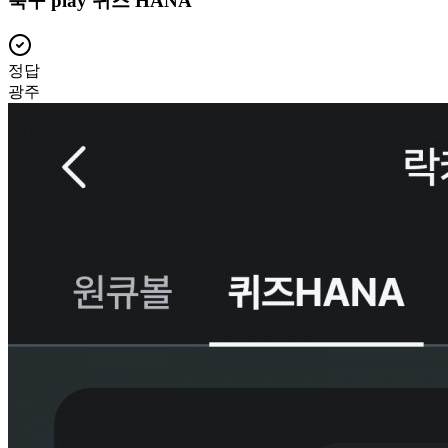
축구 play 퀴즈 HANA
정답
광주