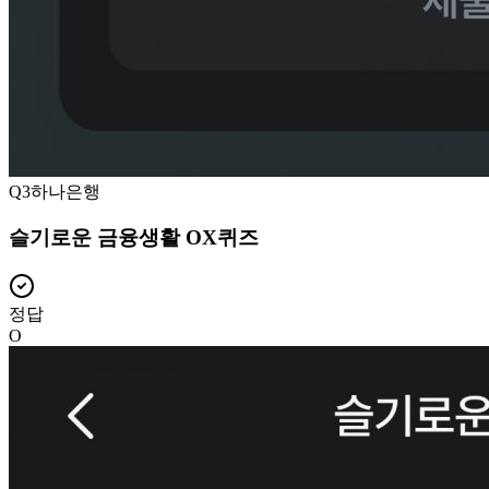
Q
3
하나은행
슬기로운 금융생활 OX퀴즈
정답
O