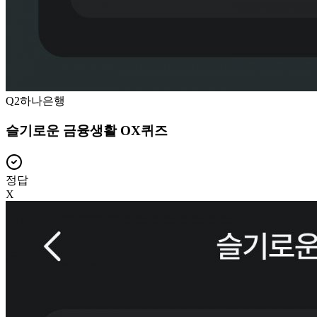
Q
2
하나은행
슬기로운 금융생활 OX퀴즈
정답
X