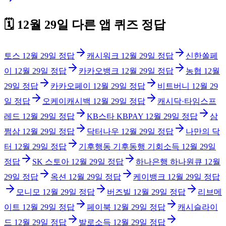
🗓️
12월 29일
다른 앱 퀴즈 정답
토스
12월 29일
정답
캐시워크
12월 29일
정답
신한쏠페
이
12월 29일
정답
카카오뱅크
12월 29일
정답
농협
12월
29일
정답
카카오페이
12월 29일
정답
비트버니
12월 29
일
정답
오케이캐시백
12월 29일
정답
캐시닥·타임스프
레드
12월 29일
정답
KB스타 KBPAY
12월 29일
정답
삼
쩜삼
12월 29일
정답
닥터나우
12월 29일
정답
나만의 닥
터
12월 29일
정답
기후행동 기후동행 기회소득
12월 29일
정답
SK 스토아
12월 29일
정답
하나은행 하나원큐
12월
29일
정답
옥션
12월 29일
정답
케이뱅크
12월 29일
정답
모니모
12월 29일
정답
버즈빌
12월 29일
정답
리브메
이트
12월 29일
정답
페이북
12월 29일
정답
캐시슬라이
드
12월 29일
정답
발로소득
12월 29일
정답