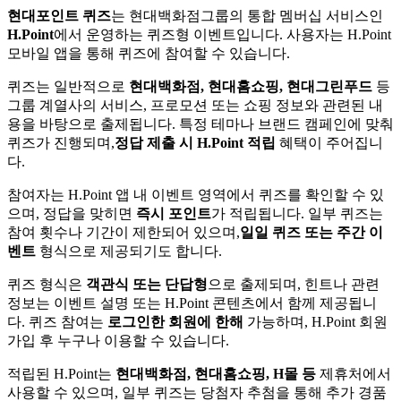
현대포인트 퀴즈
는 현대백화점그룹의 통합 멤버십 서비스인
H.Point
에서 운영하는 퀴즈형 이벤트입니다. 사용자는 H.Point
모바일 앱을 통해 퀴즈에 참여할 수 있습니다.
퀴즈는 일반적으로
현대백화점, 현대홈쇼핑, 현대그린푸드
등
그룹 계열사의 서비스, 프로모션 또는 쇼핑 정보와 관련된 내
용을 바탕으로 출제됩니다. 특정 테마나 브랜드 캠페인에 맞춰
퀴즈가 진행되며,
정답 제출 시 H.Point 적립
혜택이 주어집니
다.
참여자는 H.Point 앱 내 이벤트 영역에서 퀴즈를 확인할 수 있
으며, 정답을 맞히면
즉시 포인트
가 적립됩니다. 일부 퀴즈는
참여 횟수나 기간이 제한되어 있으며,
일일 퀴즈 또는 주간 이
벤트
형식으로 제공되기도 합니다.
퀴즈 형식은
객관식 또는 단답형
으로 출제되며, 힌트나 관련
정보는 이벤트 설명 또는 H.Point 콘텐츠에서 함께 제공됩니
다. 퀴즈 참여는
로그인한 회원에 한해
가능하며, H.Point 회원
가입 후 누구나 이용할 수 있습니다.
적립된 H.Point는
현대백화점, 현대홈쇼핑, H몰 등
제휴처에서
사용할 수 있으며, 일부 퀴즈는 당첨자 추첨을 통해 추가 경품