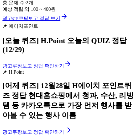
총 문제 수:
2
개
예상 적립:
약
100
~
400
원
광고
👉
쿠팡보고 정답 보기
📌
에이치포인트
[오늘 퀴즈]
H.Point 오늘의 QUIZ 정답
(12/29)
광고
쿠팡보고 정답 확인하기
📌
H.Point
[어제 퀴즈]
12월28일 H에이치 포인트퀴
즈 정답 현대홈쇼핑에서 청과, 수산, 리빙
템 등 카카오톡으로 가장 먼저 행사를 받
아볼 수 있는 행사 이름
광고
쿠팡보고 정답 확인하기