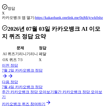
정답
X
카카오뱅크 앱 열기:
https://kakaobank.onelink.me/0qMi/jcwk0sbz
2026년 07월 03일
카카오뱅크 AI 이모
지 퀴즈
정답 요약
문제
정답
AI 퀴즈기리니기리니
페달
OX 퀴즈 7/3
X
이전 정답
7월 2일
카카오뱅크
정답
다음 정답
7월 4일
카카오뱅크
정답
주간
카카오뱅크
정답 모아보기
월간
카카오뱅크
정답 모아보
기
카카오뱅크 퀴즈 참여하기