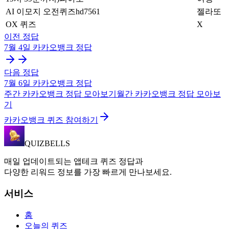
AI 이모지 오전퀴즈hd7561
젤라또
OX 퀴즈
X
이전 정답
7월 4일
카카오뱅크
정답
다음 정답
7월 6일
카카오뱅크
정답
주간
카카오뱅크
정답 모아보기
월간
카카오뱅크
정답 모아보
기
카카오뱅크 퀴즈 참여하기
QUIZBELLS
매일 업데이트되는 앱테크 퀴즈 정답과
다양한 리워드 정보를 가장 빠르게 만나보세요.
서비스
홈
오늘의 퀴즈