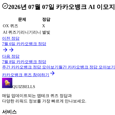
2026년 07월 07일
카카오뱅크 AI 이모지
문제
정답
OX 퀴즈
X
AI 퀴즈기리니기리니
별빛
이전 정답
7월 6일
카카오뱅크
정답
다음 정답
7월 8일
카카오뱅크
정답
주간
카카오뱅크
정답 모아보기
월간
카카오뱅크
정답 모아보기
카카오뱅크 퀴즈 참여하기
QUIZBELLS
매일 업데이트되는 앱테크 퀴즈 정답과
다양한 리워드 정보를 가장 빠르게 만나보세요.
서비스