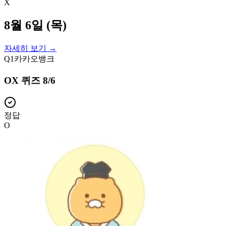
X
8월 6일 (목)
자세히 보기 →
Q
1
카카오뱅크
OX 퀴즈 8/6
정답
O