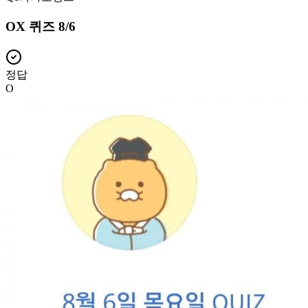
OX 퀴즈 8/6
정답
O