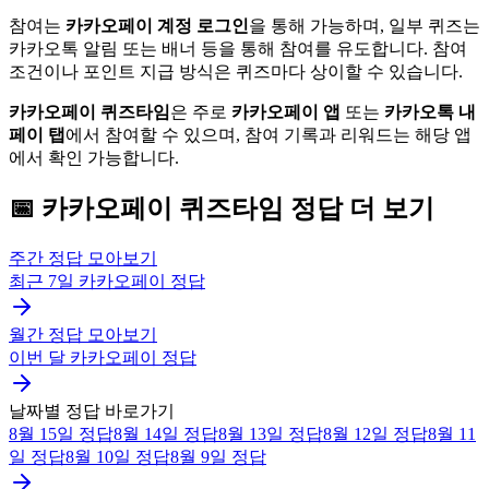
참여는
카카오페이 계정 로그인
을 통해 가능하며, 일부 퀴즈는
카카오톡 알림 또는 배너 등을 통해 참여를 유도합니다. 참여
조건이나 포인트 지급 방식은 퀴즈마다 상이할 수 있습니다.
카카오페이 퀴즈타임
은 주로
카카오페이 앱
또는
카카오톡 내
페이 탭
에서 참여할 수 있으며, 참여 기록과 리워드는 해당 앱
에서 확인 가능합니다.
📅
카카오페이
퀴즈타임
정답 더 보기
주간 정답 모아보기
최근 7일
카카오페이
정답
월간 정답 모아보기
이번 달
카카오페이
정답
날짜별 정답 바로가기
8월 15일
정답
8월 14일
정답
8월 13일
정답
8월 12일
정답
8월 11
일
정답
8월 10일
정답
8월 9일
정답