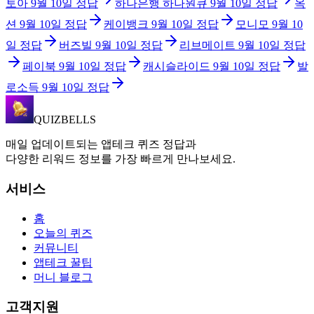
토아
9월 10일
정답
하나은행 하나원큐
9월 10일
정답
옥
션
9월 10일
정답
케이뱅크
9월 10일
정답
모니모
9월 10
일
정답
버즈빌
9월 10일
정답
리브메이트
9월 10일
정답
페이북
9월 10일
정답
캐시슬라이드
9월 10일
정답
발
로소득
9월 10일
정답
QUIZBELLS
매일 업데이트되는 앱테크 퀴즈 정답과
다양한 리워드 정보를 가장 빠르게 만나보세요.
서비스
홈
오늘의 퀴즈
커뮤니티
앱테크 꿀팁
머니 블로그
고객지원