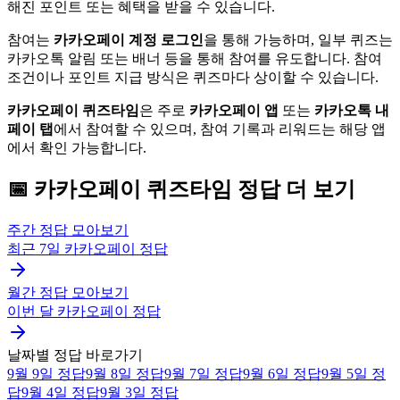
해진 포인트 또는 혜택을 받을 수 있습니다.
참여는
카카오페이 계정 로그인
을 통해 가능하며, 일부 퀴즈는
카카오톡 알림 또는 배너 등을 통해 참여를 유도합니다. 참여
조건이나 포인트 지급 방식은 퀴즈마다 상이할 수 있습니다.
카카오페이 퀴즈타임
은 주로
카카오페이 앱
또는
카카오톡 내
페이 탭
에서 참여할 수 있으며, 참여 기록과 리워드는 해당 앱
에서 확인 가능합니다.
📅
카카오페이
퀴즈타임
정답 더 보기
주간 정답 모아보기
최근 7일
카카오페이
정답
월간 정답 모아보기
이번 달
카카오페이
정답
날짜별 정답 바로가기
9월 9일
정답
9월 8일
정답
9월 7일
정답
9월 6일
정답
9월 5일
정
답
9월 4일
정답
9월 3일
정답