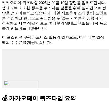
카카오페이 퀴즈타임 2025년 09월 10일 정답을 알려드립니다.
앱테크로 소소한 행복을 누리시는 분들을 위해 실시간으로 정
답을 업데이트하고 있습니다. 매일 새로운 퀴즈와 함께 포인트
를 적립하고 현금으로 환급받을 수 있는 기회를 제공합니다.
정확하고 빠른 정답 정보로 여러분의 앱테크 생활을 더욱 풍요
롭게 만들어드리겠습니다.
이 포스팅은 쿠팡 파트너스 활동의 일환으로, 이에 따른 일정
액의 수수료를 제공받습니다.
💰
카카오페이
퀴즈타임
요약