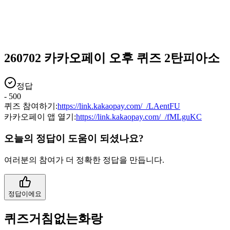
260702 카카오페이 오후 퀴즈 2탄피아소
정답
- 500
퀴즈 참여하기:
https://link.kakaopay.com/_/LAentFU
카카오페이 앱 열기:
https://link.kakaopay.com/_/fMLguKC
오늘의 정답이 도움이 되셨나요?
여러분의 참여가 더 정확한 정답을 만듭니다.
정답이에요
퀴즈거침없는화랑