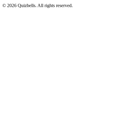
©
2026
Quizbells. All rights reserved.