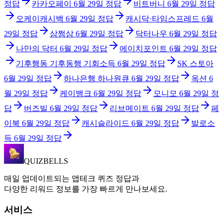
정답
카카오페이
6월 29일
정답
비트버니
6월 29일
정답
오케이캐시백
6월 29일
정답
캐시닥·타임스프레드
6월
29일
정답
삼쩜삼
6월 29일
정답
닥터나우
6월 29일
정답
나만의 닥터
6월 29일
정답
에이치포인트
6월 29일
정답
기후행동 기후동행 기회소득
6월 29일
정답
SK 스토아
6월 29일
정답
하나은행 하나원큐
6월 29일
정답
옥션
6
월 29일
정답
케이뱅크
6월 29일
정답
모니모
6월 29일
정
답
버즈빌
6월 29일
정답
리브메이트
6월 29일
정답
페
이북
6월 29일
정답
캐시슬라이드
6월 29일
정답
발로소
득
6월 29일
정답
QUIZBELLS
매일 업데이트되는 앱테크 퀴즈 정답과
다양한 리워드 정보를 가장 빠르게 만나보세요.
서비스