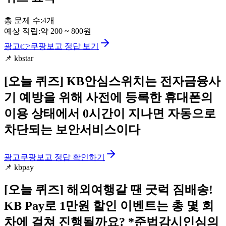
총 문제 수:
4
개
예상 적립:
약
200
~
800
원
광고
👉
쿠팡보고 정답 보기
📌
kbstar
[오늘 퀴즈]
KB안심스위치는 전자금융사
기 예방을 위해 사전에 등록한 휴대폰의
이용 상태에서 0시간이 지나면 자동으로
차단되는 보안서비스이다
광고
쿠팡보고 정답 확인하기
📌
kbpay
[오늘 퀴즈]
해외여행갈 땐 굿럭 짐배송!
KB Pay로 1만원 할인 이벤트는 총 몇 회
차에 걸쳐 진행될까요? *준법감시인심의