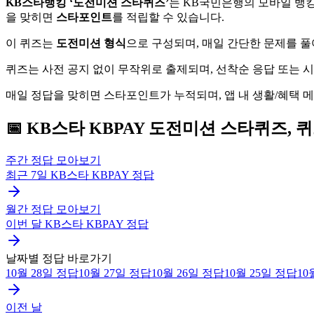
KB스타뱅킹 ‘도전미션 스타퀴즈’
는 KB국민은행의 모바일 뱅킹
을 맞히면
스타포인트
를 적립할 수 있습니다.
이 퀴즈는
도전미션 형식
으로 구성되며, 매일 간단한 문제를 
퀴즈는 사전 공지 없이 무작위로 출제되며, 선착순 응답 또는 
매일 정답을 맞히면 스타포인트가 누적되며, 앱 내 생활/혜택 
📅
KB스타 KBPAY
도전미션 스타퀴즈, 
주간 정답 모아보기
최근 7일
KB스타 KBPAY
정답
월간 정답 모아보기
이번 달
KB스타 KBPAY
정답
날짜별 정답 바로가기
10월 28일
정답
10월 27일
정답
10월 26일
정답
10월 25일
정답
10
이전 날