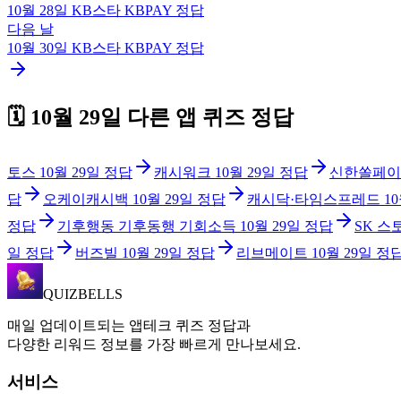
10월 28일
KB스타 KBPAY
정답
다음 날
10월 30일
KB스타 KBPAY
정답
🗓️
10월 29일
다른 앱 퀴즈 정답
토스
10월 29일
정답
캐시워크
10월 29일
정답
신한쏠페이
답
오케이캐시백
10월 29일
정답
캐시닥·타임스프레드
1
정답
기후행동 기후동행 기회소득
10월 29일
정답
SK 스
일
정답
버즈빌
10월 29일
정답
리브메이트
10월 29일
정
QUIZBELLS
매일 업데이트되는 앱테크 퀴즈 정답과
다양한 리워드 정보를 가장 빠르게 만나보세요.
서비스