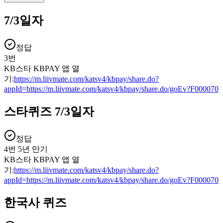
7/3일자
정답
3번
KB스타 KBPAY 앱 열
기:
https://m.liivmate.com/katsv4/kbpay/share.do?
appId=https://m.liivmate.com/katsv4/kbpay/share.do/goEv?F000070
스타퀴즈 7/3일자
정답
4번 5년 만기
KB스타 KBPAY 앱 열
기:
https://m.liivmate.com/katsv4/kbpay/share.do?
appId=https://m.liivmate.com/katsv4/kbpay/share.do/goEv?F000070
한국사 퀴즈