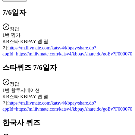
7/6일자
정답
1번 찜카
KB스타 KBPAY 앱 열
기:
https://m.liivmate.com/katsv4/kbpay/share.do?
appId=https://m.liivmate.com/katsv4/kbpay/share.do/goEv?F000070
스타퀴즈 7/6일자
정답
1번 할루시네이션
KB스타 KBPAY 앱 열
기:
https://m.liivmate.com/katsv4/kbpay/share.do?
appId=https://m.liivmate.com/katsv4/kbpay/share.do/goEv?F000070
한국사 퀴즈