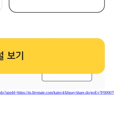
e.do?appId=https://m.liivmate.com/katsv4/kbpay/share.do/goEv?F00007