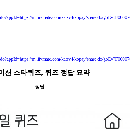
e.do?appId=https://m.liivmate.com/katsv4/kbpay/share.do/goEv?F00007
e.do?appId=https://m.liivmate.com/katsv4/kbpay/share.do/goEv?F00007
전미션 스타퀴즈, 퀴즈
정답 요약
정답