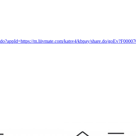
e.do?appId=https://m.liivmate.com/katsv4/kbpay/share.do/goEv?F00007