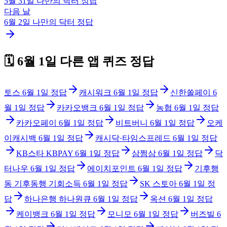
5월 31일
나만의 닥터
정답
다음 날
6월 2일
나만의 닥터
정답
🗓️
6월 1일
다른 앱 퀴즈 정답
토스
6월 1일
정답
캐시워크
6월 1일
정답
신한쏠페이
6
월 1일
정답
카카오뱅크
6월 1일
정답
농협
6월 1일
정답
카카오페이
6월 1일
정답
비트버니
6월 1일
정답
오케
이캐시백
6월 1일
정답
캐시닥·타임스프레드
6월 1일
정답
KB스타 KBPAY
6월 1일
정답
삼쩜삼
6월 1일
정답
닥
터나우
6월 1일
정답
에이치포인트
6월 1일
정답
기후행
동 기후동행 기회소득
6월 1일
정답
SK 스토아
6월 1일
정
답
하나은행 하나원큐
6월 1일
정답
옥션
6월 1일
정답
케이뱅크
6월 1일
정답
모니모
6월 1일
정답
버즈빌
6