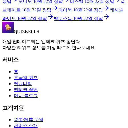
정답
모니모
10월 22일
정답
버즈빌
10월 22일
정답
리
브메이트
10월 22일
정답
페이북
10월 22일
정답
캐시슬
라이드
10월 22일
정답
발로소득
10월 22일
정답
QUIZBELLS
매일 업데이트되는 앱테크 퀴즈 정답과
다양한 리워드 정보를 가장 빠르게 만나보세요.
서비스
홈
오늘의 퀴즈
커뮤니티
앱테크 꿀팁
머니 블로그
고객지원
광고/제휴 문의
서비스 소개