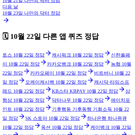
10월 21일
나만의 닥터
정답
다음 날
10월 23일
나만의 닥터
정답
🗓️
10월 22일
다른 앱 퀴즈 정답
토스
10월 22일
정답
캐시워크
10월 22일
정답
신한쏠페
이
10월 22일
정답
카카오뱅크
10월 22일
정답
농협
10월
22일
정답
카카오페이
10월 22일
정답
비트버니
10월 22
일
정답
오케이캐시백
10월 22일
정답
캐시닥·타임스프
레드
10월 22일
정답
KB스타 KBPAY
10월 22일
정답
삼
쩜삼
10월 22일
정답
닥터나우
10월 22일
정답
에이치포
인트
10월 22일
정답
기후행동 기후동행 기회소득
10월 22
일
정답
SK 스토아
10월 22일
정답
하나은행 하나원큐
10월 22일
정답
옥션
10월 22일
정답
케이뱅크
10월 22일