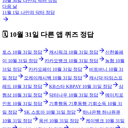
10월 30일
나만의 닥터
정답
다음 날
11월 1일
나만의 닥터
정답
🗓️
10월 31일
다른 앱 퀴즈 정답
토스
10월 31일
정답
캐시워크
10월 31일
정답
신한쏠페
이
10월 31일
정답
카카오뱅크
10월 31일
정답
농협
10월
31일
정답
카카오페이
10월 31일
정답
비트버니
10월 31
일
정답
오케이캐시백
10월 31일
정답
캐시닥·타임스프
레드
10월 31일
정답
KB스타 KBPAY
10월 31일
정답
삼
쩜삼
10월 31일
정답
닥터나우
10월 31일
정답
에이치포
인트
10월 31일
정답
기후행동 기후동행 기회소득
10월 31
일
정답
SK 스토아
10월 31일
정답
하나은행 하나원큐
10월 31일
정답
옥션
10월 31일
정답
케이뱅크
10월 31일