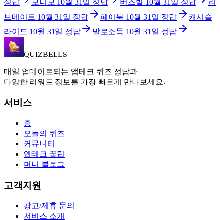
정답
모니모
10월 31일
정답
버즈빌
10월 31일
정답
리
브메이트
10월 31일
정답
페이북
10월 31일
정답
캐시슬
라이드
10월 31일
정답
발로소득
10월 31일
정답
QUIZBELLS
매일 업데이트되는 앱테크 퀴즈 정답과
다양한 리워드 정보를 가장 빠르게 만나보세요.
서비스
홈
오늘의 퀴즈
커뮤니티
앱테크 꿀팁
머니 블로그
고객지원
광고/제휴 문의
서비스 소개