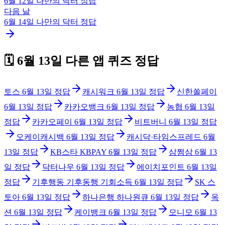
6월 12일
나만의 닥터
정답
다음 날
6월 14일
나만의 닥터
정답
🗓️
6월 13일
다른 앱 퀴즈 정답
토스
6월 13일
정답
캐시워크
6월 13일
정답
신한쏠페이
6월 13일
정답
카카오뱅크
6월 13일
정답
농협
6월 13일
정답
카카오페이
6월 13일
정답
비트버니
6월 13일
정답
오케이캐시백
6월 13일
정답
캐시닥·타임스프레드
6월
13일
정답
KB스타 KBPAY
6월 13일
정답
삼쩜삼
6월 13
일
정답
닥터나우
6월 13일
정답
에이치포인트
6월 13일
정답
기후행동 기후동행 기회소득
6월 13일
정답
SK 스
토아
6월 13일
정답
하나은행 하나원큐
6월 13일
정답
옥
션
6월 13일
정답
케이뱅크
6월 13일
정답
모니모
6월 13