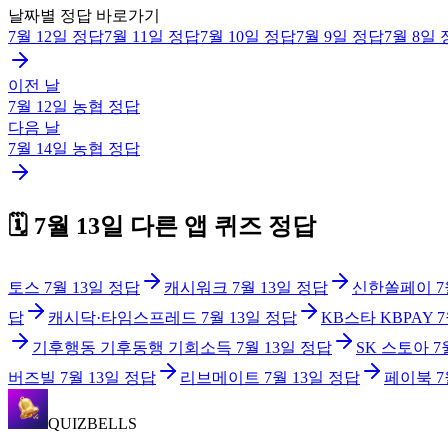
날짜별 정답 바로가기
7월 12일
정답
7월 11일
정답
7월 10일
정답
7월 9일
정답
7월 8일
이전 날
7월 12일
농협
정답
다음 날
7월 14일
농협
정답
🗓️
7월 13일
다른 앱 퀴즈 정답
토스
7월 13일
정답
캐시워크
7월 13일
정답
신한쏠페이
7
답
캐시닥·타임스프레드
7월 13일
정답
KB스타 KBPAY
7
기후행동 기후동행 기회소득
7월 13일
정답
SK 스토아
7
버즈빌
7월 13일
정답
리브메이트
7월 13일
정답
페이북
7
QUIZBELLS