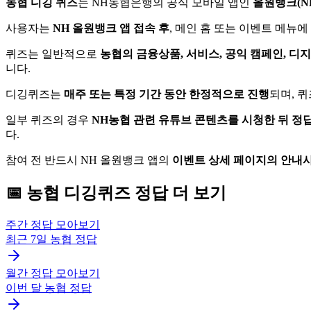
농협 디깅 퀴즈
는 NH농협은행의 공식 모바일 앱인
올원뱅크(NH A
사용자는
NH 올원뱅크 앱 접속 후
, 메인 홈 또는 이벤트 메뉴에
퀴즈는 일반적으로
농협의 금융상품, 서비스, 공익 캠페인, 디
니다.
디깅퀴즈는
매주 또는 특정 기간 동안 한정적으로 진행
되며, 
일부 퀴즈의 경우
NH농협 관련 유튜브 콘텐츠를 시청한 뒤 정
다.
참여 전 반드시 NH 올원뱅크 앱의
이벤트 상세 페이지의 안내
📅
농협
디깅퀴즈
정답 더 보기
주간 정답 모아보기
최근 7일
농협
정답
월간 정답 모아보기
이번 달
농협
정답