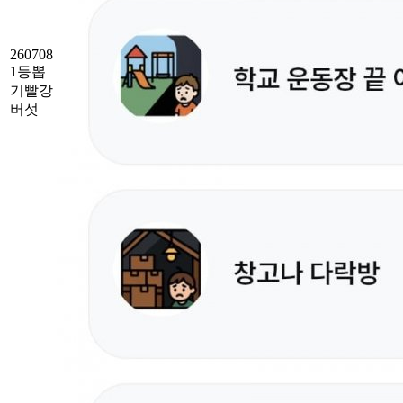
260708
1등뽑
기빨강
버섯