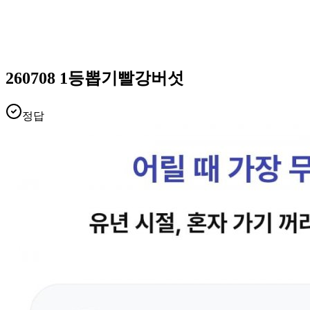
260708 1등뽑기빨강버섯
정답