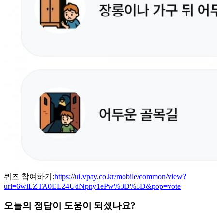
퀴즈 참여하기:
https://ui.vpay.co.kr/mobile/common/view?
url=6wlLZTA0EL24UdNpny1ePw%3D%3D&pop=vote
오늘의 정답이 도움이 되셨나요?