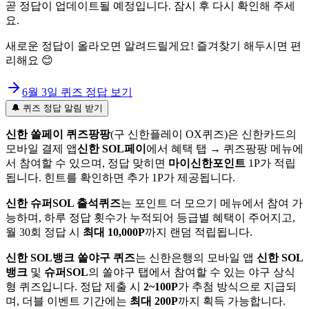
곧 정답이 업데이트될 예정입니다. 잠시 후 다시 확인해 주세
요.
새로운 정답이 올라오면 알려드릴게요! 즐겨찾기 해두시면 편
리해요 😊
6월 3일
퀴즈 정답 보기
🔔 퀴즈 정답 알림 받기
신한 쏠페이 퀴즈팡팡
(구 신한플레이 OX퀴즈)은 신한카드의
모바일 결제 앱
신한 SOL페이
에서 혜택 탭 → 퀴즈팡팡 메뉴에
서 참여할 수 있으며, 정답 맞히면
마이신한포인트
1P가 적립
됩니다. 힌트를 확인하면 추가 1P가 제공됩니다.
신한 슈퍼SOL 출석퀴즈
는 포인트 더 모으기 메뉴에서 참여 가
능하며, 하루 정답 횟수가 누적되어 등급별 혜택이 주어지고,
월 30회 정답 시
최대 10,000P
까지 랜덤 적립됩니다.
신한 SOL뱅크 쏠야구 퀴즈
는 신한은행의 모바일 앱
신한 SOL
뱅크
및
슈퍼SOL
의 쏠야구 탭에서 참여할 수 있는 야구 상식
형 퀴즈입니다. 정답 제출 시
2~100P
가 추첨 방식으로 지급되
며, 더블 이벤트 기간에는
최대 200P
까지 획득 가능합니다.