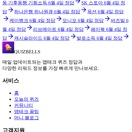
동 기후동행 기회소득
6월 4일
정답
SK 스토아
6월 4일
정
답
하나은행 하나원큐
6월 4일
정답
옥션
6월 4일
정답
케이뱅크
6월 4일
정답
모니모
6월 4일
정답
버즈빌
6
월 4일
정답
리브메이트
6월 4일
정답
페이북
6월 4일
정
답
캐시슬라이드
6월 4일
정답
발로소득
6월 4일
정답
QUIZBELLS
매일 업데이트되는 앱테크 퀴즈 정답과
다양한 리워드 정보를 가장 빠르게 만나보세요.
서비스
홈
오늘의 퀴즈
커뮤니티
앱테크 꿀팁
머니 블로그
고객지원