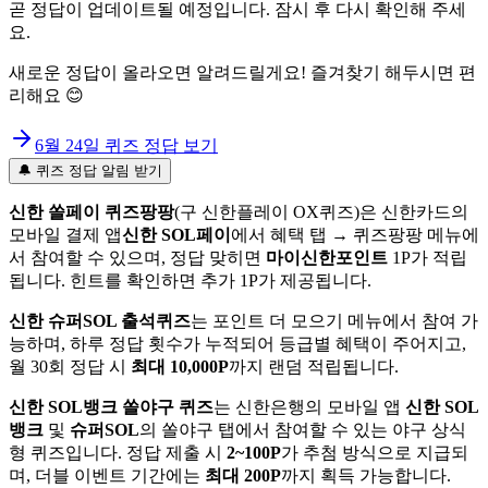
곧 정답이 업데이트될 예정입니다. 잠시 후 다시 확인해 주세
요.
새로운 정답이 올라오면 알려드릴게요! 즐겨찾기 해두시면 편
리해요 😊
6월 24일
퀴즈 정답 보기
🔔 퀴즈 정답 알림 받기
신한 쏠페이 퀴즈팡팡
(구 신한플레이 OX퀴즈)은 신한카드의
모바일 결제 앱
신한 SOL페이
에서 혜택 탭 → 퀴즈팡팡 메뉴에
서 참여할 수 있으며, 정답 맞히면
마이신한포인트
1P가 적립
됩니다. 힌트를 확인하면 추가 1P가 제공됩니다.
신한 슈퍼SOL 출석퀴즈
는 포인트 더 모으기 메뉴에서 참여 가
능하며, 하루 정답 횟수가 누적되어 등급별 혜택이 주어지고,
월 30회 정답 시
최대 10,000P
까지 랜덤 적립됩니다.
신한 SOL뱅크 쏠야구 퀴즈
는 신한은행의 모바일 앱
신한 SOL
뱅크
및
슈퍼SOL
의 쏠야구 탭에서 참여할 수 있는 야구 상식
형 퀴즈입니다. 정답 제출 시
2~100P
가 추첨 방식으로 지급되
며, 더블 이벤트 기간에는
최대 200P
까지 획득 가능합니다.