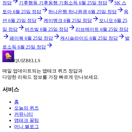
정답
기후행동 기후동행 기회소득
6월 25일
정답
SK 스
토아
6월 25일
정답
하나은행 하나원큐
6월 25일
정답
옥
션
6월 25일
정답
케이뱅크
6월 25일
정답
모니모
6월 25
일
정답
버즈빌
6월 25일
정답
리브메이트
6월 25일
정답
페이북
6월 25일
정답
캐시슬라이드
6월 25일
정답
발
로소득
6월 25일
정답
QUIZBELLS
매일 업데이트되는 앱테크 퀴즈 정답과
다양한 리워드 정보를 가장 빠르게 만나보세요.
서비스
홈
오늘의 퀴즈
커뮤니티
앱테크 꿀팁
머니 블로그