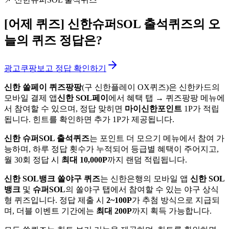
[어제 퀴즈]
신한슈퍼SOL 출석퀴즈의 오
늘의 퀴즈 정답은?
광고
쿠팡보고 정답 확인하기
신한 쏠페이 퀴즈팡팡
(구 신한플레이 OX퀴즈)은 신한카드의
모바일 결제 앱
신한 SOL페이
에서 혜택 탭 → 퀴즈팡팡 메뉴에
서 참여할 수 있으며, 정답 맞히면
마이신한포인트
1P가 적립
됩니다. 힌트를 확인하면 추가 1P가 제공됩니다.
신한 슈퍼SOL 출석퀴즈
는 포인트 더 모으기 메뉴에서 참여 가
능하며, 하루 정답 횟수가 누적되어 등급별 혜택이 주어지고,
월 30회 정답 시
최대 10,000P
까지 랜덤 적립됩니다.
신한 SOL뱅크 쏠야구 퀴즈
는 신한은행의 모바일 앱
신한 SOL
뱅크
및
슈퍼SOL
의 쏠야구 탭에서 참여할 수 있는 야구 상식
형 퀴즈입니다. 정답 제출 시
2~100P
가 추첨 방식으로 지급되
며, 더블 이벤트 기간에는
최대 200P
까지 획득 가능합니다.