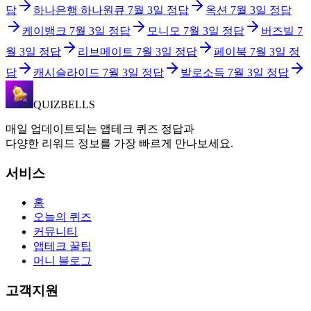
답
하나은행 하나원큐
7월 3일
정답
옥션
7월 3일
정답
케이뱅크
7월 3일
정답
모니모
7월 3일
정답
버즈빌
7
월 3일
정답
리브메이트
7월 3일
정답
페이북
7월 3일
정
답
캐시슬라이드
7월 3일
정답
발로소득
7월 3일
정답
QUIZBELLS
매일 업데이트되는 앱테크 퀴즈 정답과
다양한 리워드 정보를 가장 빠르게 만나보세요.
서비스
홈
오늘의 퀴즈
커뮤니티
앱테크 꿀팁
머니 블로그
고객지원