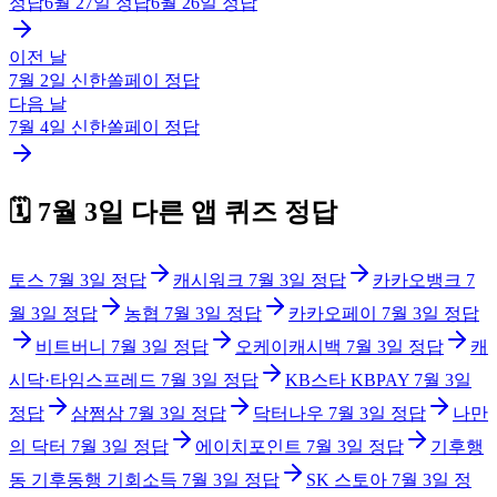
정답
6월 27일
정답
6월 26일
정답
이전 날
7월 2일
신한쏠페이
정답
다음 날
7월 4일
신한쏠페이
정답
🗓️
7월 3일
다른 앱 퀴즈 정답
토스
7월 3일
정답
캐시워크
7월 3일
정답
카카오뱅크
7
월 3일
정답
농협
7월 3일
정답
카카오페이
7월 3일
정답
비트버니
7월 3일
정답
오케이캐시백
7월 3일
정답
캐
시닥·타임스프레드
7월 3일
정답
KB스타 KBPAY
7월 3일
정답
삼쩜삼
7월 3일
정답
닥터나우
7월 3일
정답
나만
의 닥터
7월 3일
정답
에이치포인트
7월 3일
정답
기후행
동 기후동행 기회소득
7월 3일
정답
SK 스토아
7월 3일
정