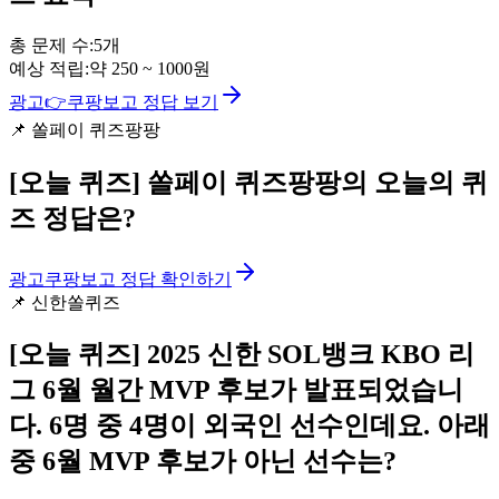
총 문제 수:
5
개
예상 적립:
약
250
~
1000
원
광고
👉
쿠팡보고 정답 보기
📌
쏠페이 퀴즈팡팡
[오늘 퀴즈]
쏠페이 퀴즈팡팡의 오늘의 퀴
즈 정답은?
광고
쿠팡보고 정답 확인하기
📌
신한쏠퀴즈
[오늘 퀴즈]
2025 신한 SOL뱅크 KBO 리
그 6월 월간 MVP 후보가 발표되었습니
다. 6명 중 4명이 외국인 선수인데요. 아래
중 6월 MVP 후보가 아닌 선수는?