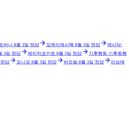
트버니
8월 3일
정답
오케이캐시백
8월 3일
정답
캐시닥·
월 3일
정답
에이치포인트
8월 3일
정답
기후행동 기후동행
정답
모니모
8월 3일
정답
버즈빌
8월 3일
정답
리브메