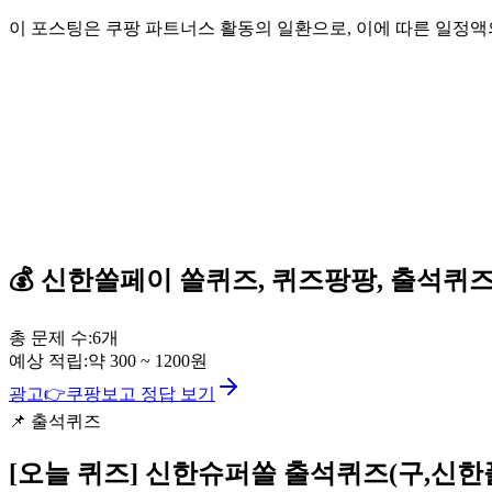
이 포스팅은 쿠팡 파트너스 활동의 일환으로, 이에 따른 일정
💰
신한쏠페이
쏠퀴즈, 퀴즈팡팡, 출석퀴
총 문제 수:
6
개
예상 적립:
약
300
~
1200
원
광고
👉
쿠팡보고 정답 보기
📌
출석퀴즈
[오늘 퀴즈]
신한슈퍼쏠 출석퀴즈(구,신한플러