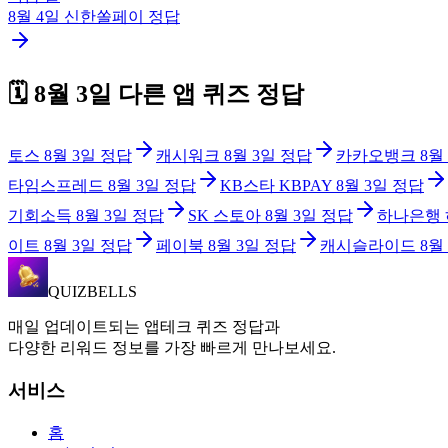
8월 4일
신한쏠페이
정답
🗓️
8월 3일
다른 앱 퀴즈 정답
토스
8월 3일
정답
캐시워크
8월 3일
정답
카카오뱅크
8월
타임스프레드
8월 3일
정답
KB스타 KBPAY
8월 3일
정답
기회소득
8월 3일
정답
SK 스토아
8월 3일
정답
하나은행
이트
8월 3일
정답
페이북
8월 3일
정답
캐시슬라이드
8월
QUIZBELLS
매일 업데이트되는 앱테크 퀴즈 정답과
다양한 리워드 정보를 가장 빠르게 만나보세요.
서비스
홈