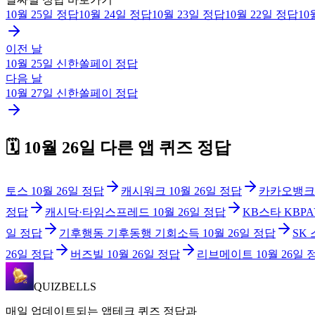
10월 25일
정답
10월 24일
정답
10월 23일
정답
10월 22일
정답
10
이전 날
10월 25일
신한쏠페이
정답
다음 날
10월 27일
신한쏠페이
정답
🗓️
10월 26일
다른 앱 퀴즈 정답
토스
10월 26일
정답
캐시워크
10월 26일
정답
카카오뱅크
정답
캐시닥·타임스프레드
10월 26일
정답
KB스타 KBPA
일
정답
기후행동 기후동행 기회소득
10월 26일
정답
SK
26일
정답
버즈빌
10월 26일
정답
리브메이트
10월 26일
QUIZBELLS
매일 업데이트되는 앱테크 퀴즈 정답과