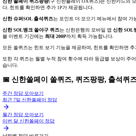
신한 쏠페이 퀴즈팡팡
(구 신한플레이 OX퀴즈)은 신한카드의 
다. 힌트를 확인하면 추가 1P가 제공됩니다.
신한 슈퍼SOL 출석퀴즈
는 포인트 더 모으기 메뉴에서 참여 가능
신한 SOL뱅크 쏠야구 퀴즈
는 신한은행의 모바일 앱
신한 SOL
블 이벤트 기간에는
최대 200P
까지 획득 가능합니다.
모든 쏠퀴즈는 힌트 보기 기능을 제공하며, 힌트를 확인하면 추
또한 각 퀴즈는 월별 누적 참여 횟수에 따라 등급별 보상이 주
습니다.
📅
신한쏠페이
쏠퀴즈, 퀴즈팡팡, 출석퀴
주간 정답 모아보기
최근 7일
신한쏠페이
정답
월간 정답 모아보기
이번 달
신한쏠페이
정답
날짜별 정답 바로가기