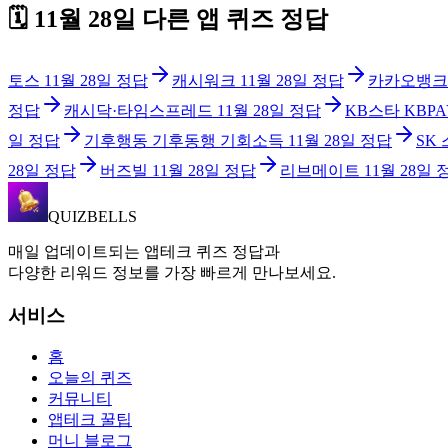
🗓️
11월 28일
다른 앱 퀴즈 정답
토스
11월 28일
정답
캐시워크
11월 28일
정답
카카오뱅크
정답
캐시닥·타임스프레드
11월 28일
정답
KB스타 KBPA
일
정답
기후행동 기후동행 기회소득
11월 28일
정답
SK
28일
정답
버즈빌
11월 28일
정답
리브메이트
11월 28일
QUIZBELLS
매일 업데이트되는 앱테크 퀴즈 정답과
다양한 리워드 정보를 가장 빠르게 만나보세요.
서비스
홈
오늘의 퀴즈
커뮤니티
앱테크 꿀팁
머니 블로그