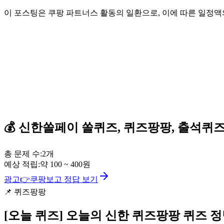
이 포스팅은 쿠팡 파트너스 활동의 일환으로, 이에 따른 일정
💰
신한쏠페이
쏠퀴즈, 퀴즈팡팡, 출석퀴
총 문제 수:
2
개
예상 적립:
약
100
~
400
원
광고
👉
쿠팡보고 정답 보기
📌
퀴즈팡팡
[오늘 퀴즈]
오늘의 신한 퀴즈팡팡 퀴즈 정답 