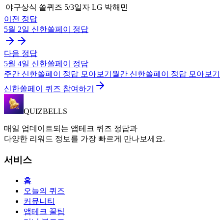
야구상식 쏠퀴즈 5/3일자
LG 박해민
이전 정답
5월 2일
신한쏠페이
정답
다음 정답
5월 4일
신한쏠페이
정답
주간
신한쏠페이
정답 모아보기
월간
신한쏠페이
정답 모아보기
신한쏠페이 퀴즈 참여하기
QUIZBELLS
매일 업데이트되는 앱테크 퀴즈 정답과
다양한 리워드 정보를 가장 빠르게 만나보세요.
서비스
홈
오늘의 퀴즈
커뮤니티
앱테크 꿀팁