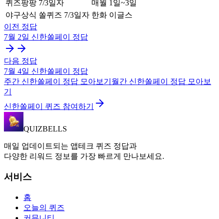
퀴즈팡팡 7/3일자
매월 1일~3일
야구상식 쏠퀴즈 7/3일자
한화 이글스
이전 정답
7월 2일
신한쏠페이
정답
다음 정답
7월 4일
신한쏠페이
정답
주간
신한쏠페이
정답 모아보기
월간
신한쏠페이
정답 모아보
기
신한쏠페이 퀴즈 참여하기
QUIZBELLS
매일 업데이트되는 앱테크 퀴즈 정답과
다양한 리워드 정보를 가장 빠르게 만나보세요.
서비스
홈
오늘의 퀴즈
커뮤니티